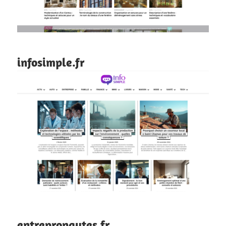
infosimple.fr
entrepronautes.fr