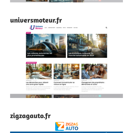
universmoteur.fr
zigzagauto.fr