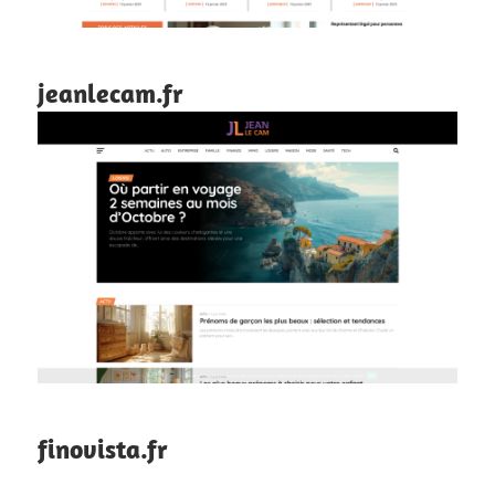
jeanlecam.fr
finovista.fr