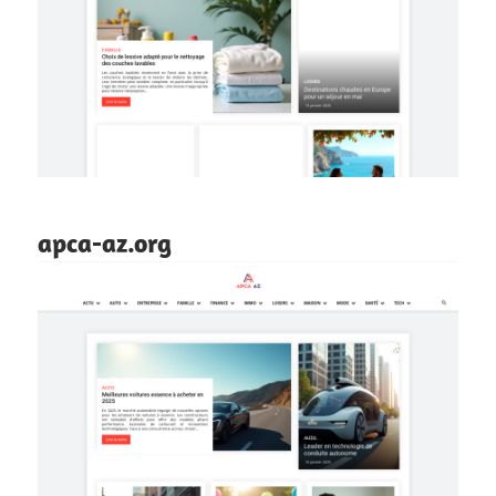
apca-az.org